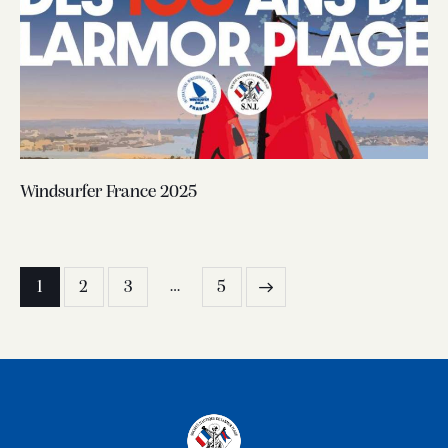
Windsurfer France 2025
…
1
2
3
5
>