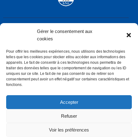
Gérer le consentement aux
Société Nautique de Larmor-Plage
cookies
rue de la Frégate – 56260 LARMOR-PLAGE
secretaire@snl.bzh
Pour offrir les meilleures expériences, nous utilisons des technologies
telles que les cookies pour stocker et/ou accéder aux informations des
Mentions Légales
appareils. Le fait de consentir à ces technologies nous permettra de
Politiques des cookies (E.U)
traiter des données telles que le comportement de navigation ou les ID
uniques sur ce site. Le fait de ne pas consentir ou de retirer son
consentement peut avoir un effet négatif sur certaines caractéristiques et
SOCIETE NAUTIQUE DE LARMOR PLAGE
fonctions.
S.N.L
Accepter
Refuser
Ys Investissements internet-quimper.com
© 2026.
Voir les préférences
Reproduction interdite