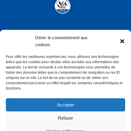
Gérer le consentement aux
Société Nautique de Larmor-Plage
rue de la Frégate – 56260 LARMOR-PLAGE
cookies
secretaire@snl.bzh
Pour offrir les meilleures expériences, nous utilisons des technologies
telles que les cookies pour stocker et/ou accéder aux informations des
Mentions Légales
appareils. Le fait de consentir à ces technologies nous permettra de
Politiques des cookies (E.U)
traiter des données telles que le comportement de navigation ou les ID
uniques sur ce site. Le fait de ne pas consentir ou de retirer son
consentement peut avoir un effet négatif sur certaines caractéristiques et
SOCIETE NAUTIQUE DE LARMOR PLAGE
fonctions.
S.N.L
Accepter
Refuser
Ys Investissements internet-quimper.com
© 2026.