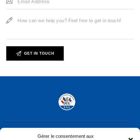
Gérer le consentement aux
Société Nautique de Larmor-Plage