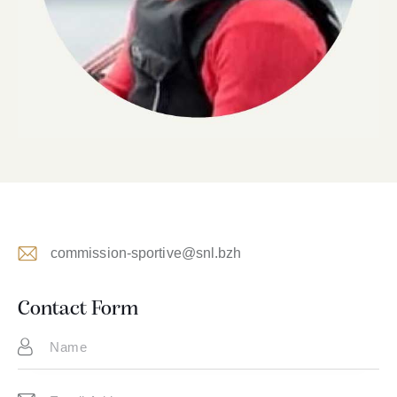
commission-sportive@snl.bzh
E-
m
Contact Form
ail: