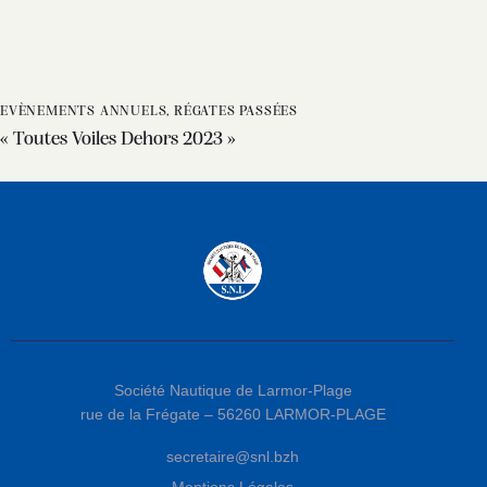
EVÈNEMENTS ANNUELS
,
RÉGATES PASSÉES
« Toutes Voiles Dehors 2023 »
Société Nautique de Larmor-Plage
rue de la Frégate – 56260 LARMOR-PLAGE
secretaire@snl.bzh
Mentions Légales