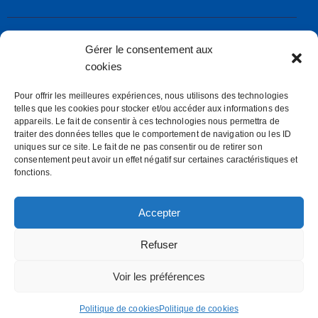
Gérer le consentement aux
Société Nautique de Larmor-Plage
rue de la Frégate – 56260 LARMOR-PLAGE
cookies
secretaire@snl.bzh
Pour offrir les meilleures expériences, nous utilisons des technologies
telles que les cookies pour stocker et/ou accéder aux informations des
Mentions Légales
appareils. Le fait de consentir à ces technologies nous permettra de
Politiques des cookies (E.U)
traiter des données telles que le comportement de navigation ou les ID
uniques sur ce site. Le fait de ne pas consentir ou de retirer son
consentement peut avoir un effet négatif sur certaines caractéristiques et
SOCIETE NAUTIQUE DE LARMOR PLAGE
fonctions.
S.N.L
Accepter
Refuser
Ys Investissements internet-quimper.com
© 2026.
Voir les préférences
Reproduction interdite
Politique de cookies
Politique de cookies