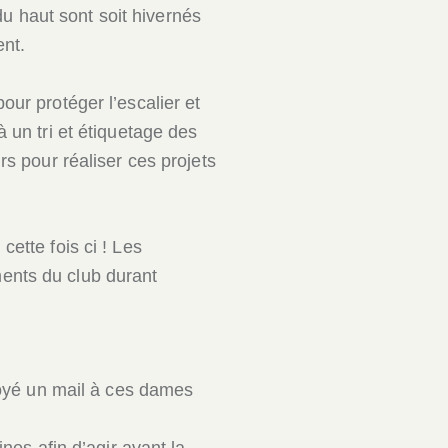
 du haut sont soit hivernés
ent.
our protéger l’escalier et
 un tri et étiquetage des
rs pour réaliser ces projets
ette fois ci ! Les
ents du club durant
nvoyé un mail à ces dames
nes afin d’agir avant la