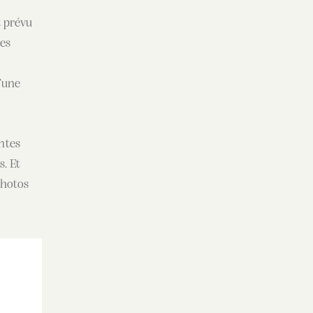
t prévu
des
’une
entes
s. Et
photos