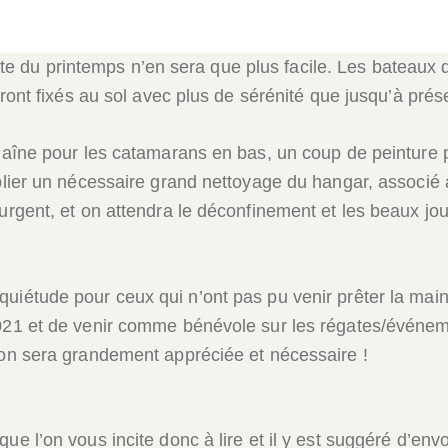
verte du printemps n’en sera que plus facile. Les bateaux
eront fixés au sol avec plus de sérénité que jusqu’à prés
haîne pour les catamarans en bas, un coup de peinture p
blier un nécessaire grand nettoyage du hangar, associé à
urgent, et on attendra le déconfinement et les beaux jou
iétude pour ceux qui n’ont pas pu venir prêter la main c
2021 et de venir comme bénévole sur les régates/événem
tion sera grandement appréciée et nécessaire !
ue l’on vous incite donc à lire et il y est suggéré d’e