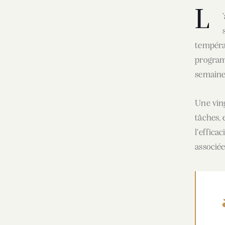
L
températ
program
semaine 
Une ving
tâches, 
l’effica
associé