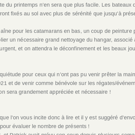
verte du printemps n’en sera que plus facile. Les bateaux
eront fixés au sol avec plus de sérénité que jusqu’à prés
haîne pour les catamarans en bas, un coup de peinture p
blier un nécessaire grand nettoyage du hangar, associé à
urgent, et on attendra le déconfinement et les beaux jou
iétude pour ceux qui n’ont pas pu venir prêter la main c
2021 et de venir comme bénévole sur les régates/événem
tion sera grandement appréciée et nécessaire !
ue l’on vous incite donc à lire et il y est suggéré d’e
n pour évaluer le nombre de présents !
, et Patrick avait prévu son coup depuis plusieurs semai