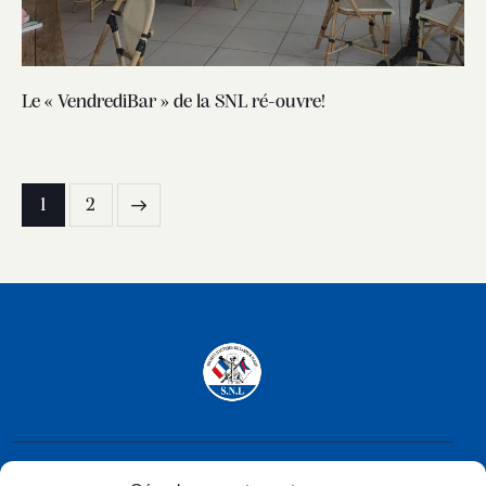
Le « VendrediBar » de la SNL ré-ouvre!
1
2
>