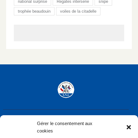
national surprise
Regates interserie
snipe
trophée beaudouin
voiles de la citadelle
Gérer le consentement aux
Société Nautique de Larmor-Plage
rue de la Frégate – 56260 LARMOR-PLAGE
cookies